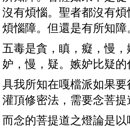
沒有煩惱。聖者都沒有煩
煩惱障。但還是有所知障
五毒是貪，瞋，癡，慢，
妒，慢，疑。嫉妒比疑的
具我所知在嘎檔派如果要
灌頂修密法，需要念菩提道
而念的菩提道之燈論是以