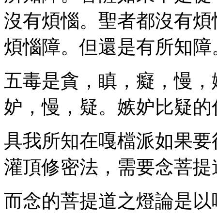
沒有煩惱。聖者都沒有煩
煩惱障。但還是有所知障
五毒是貪，瞋，癡，慢，
妒，慢，疑。嫉妒比疑的
具我所知在嘎檔派如果要
灌頂修密法，需要念菩提道
而念的菩提道之燈論是以